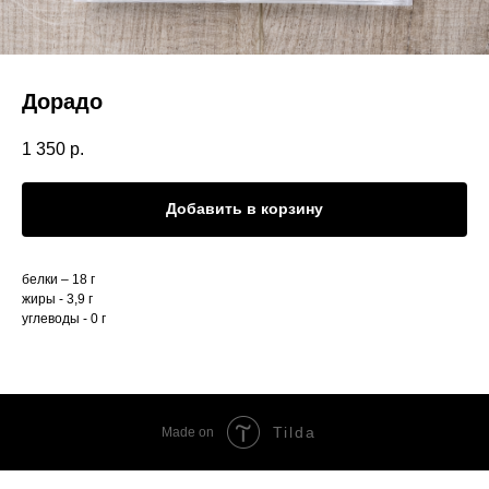
Дорадо
1 350
р.
Добавить в корзину
белки – 18 г
жиры - 3,9 г
углеводы - 0 г
Tilda
Made on