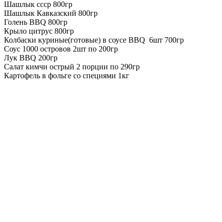
Шашлык ссср 800гр
Шашлык Кавказский 800гр
Голень BBQ 800гр
Крыло цитрус 800гр
Колбаски куриные(готовые) в соусе BBQ 6шт 700гр
Соус 1000 островов 2шт по 200гр
Лук BBQ 200гр
Салат кимчи острый 2 порции по 290гр
Картофель в фольге со специями 1кг